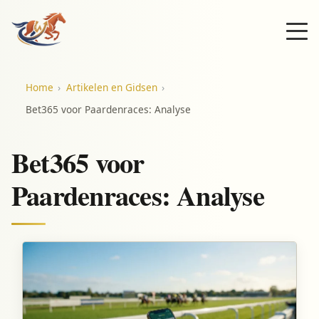
Home
Artikelen en Gidsen
Bet365 voor Paardenraces: Analyse
Bet365 voor
Paardenraces: Analyse