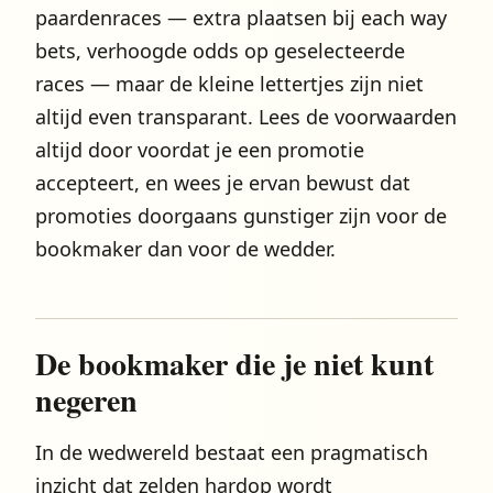
paardenraces — extra plaatsen bij each way
bets, verhoogde odds op geselecteerde
races — maar de kleine lettertjes zijn niet
altijd even transparant. Lees de voorwaarden
altijd door voordat je een promotie
accepteert, en wees je ervan bewust dat
promoties doorgaans gunstiger zijn voor de
bookmaker dan voor de wedder.
De bookmaker die je niet kunt
negeren
In de wedwereld bestaat een pragmatisch
inzicht dat zelden hardop wordt