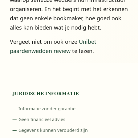
organiseren. En het begint met het erkennen
dat geen enkele bookmaker, hoe goed ook,
alles kan bieden wat je nodig hebt.
Vergeet niet om ook onze
Unibet
paardenwedden review
te lezen.
JURIDISCHE INFORMATIE
Informatie zonder garantie
Geen financieel advies
Gegevens kunnen verouderd zijn