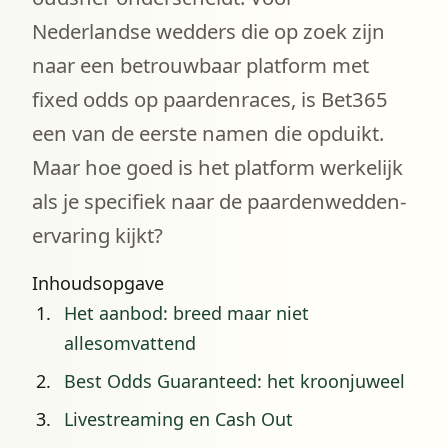
Nederlandse wedders die op zoek zijn
naar een betrouwbaar platform met
fixed odds op paardenraces, is Bet365
een van de eerste namen die opduikt.
Maar hoe goed is het platform werkelijk
als je specifiek naar de paardenwedden-
ervaring kijkt?
Inhoudsopgave
Het aanbod: breed maar niet
allesomvattend
Best Odds Guaranteed: het kroonjuweel
Livestreaming en Cash Out