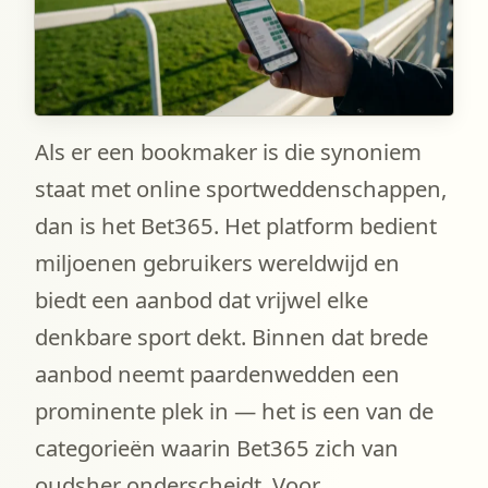
Als er een bookmaker is die synoniem
staat met online sportweddenschappen,
dan is het Bet365. Het platform bedient
miljoenen gebruikers wereldwijd en
biedt een aanbod dat vrijwel elke
denkbare sport dekt. Binnen dat brede
aanbod neemt paardenwedden een
prominente plek in — het is een van de
categorieën waarin Bet365 zich van
oudsher onderscheidt. Voor