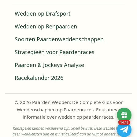
Wedden op Drafsport
Wedden op Renpaarden
Soorten Paardenweddenschappen
Strategieën voor Paardenraces
Paarden & Jockeys Analyse
Racekalender 2026
© 2026 Paarden Wedden: De Complete Gids voor
Weddenschappen op Paardenraces. Educatieve
informatie over wedden op paardenraces.
14:44
Kansspelen kunnen verslavend zijn. Speel bewust. Deze website biedt
geen weddiensten aan en is niet gelieerd aan de NDR of andere race-