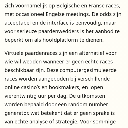
zich voornamelijk op Belgische en Franse races,
met occasioneel Engelse meetings. De odds zijn
acceptabel en de interface is eenvoudig, maar
voor serieuze paardenwedders is het aanbod te
beperkt om als hoofdplatform te dienen.
Virtuele paardenraces zijn een alternatief voor
wie wil wedden wanneer er geen echte races
beschikbaar zijn. Deze computergesimuleerde
races worden aangeboden bij verschillende
online casino’s en bookmakers, en lopen
vierentwintig uur per dag. De uitkomsten
worden bepaald door een random number
generator, wat betekent dat er geen sprake is
van echte analyse of strategie. Voor sommige