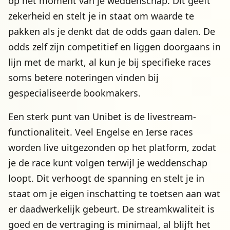
op het moment van je weddenschap. Dit geeft
zekerheid en stelt je in staat om waarde te
pakken als je denkt dat de odds gaan dalen. De
odds zelf zijn competitief en liggen doorgaans in
lijn met de markt, al kun je bij specifieke races
soms betere noteringen vinden bij
gespecialiseerde bookmakers.
Een sterk punt van Unibet is de livestream-
functionaliteit. Veel Engelse en Ierse races
worden live uitgezonden op het platform, zodat
je de race kunt volgen terwijl je weddenschap
loopt. Dit verhoogt de spanning en stelt je in
staat om je eigen inschatting te toetsen aan wat
er daadwerkelijk gebeurt. De streamkwaliteit is
goed en de vertraging is minimaal, al blijft het