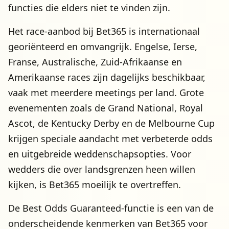
functies die elders niet te vinden zijn.
Het race-aanbod bij Bet365 is internationaal
georiënteerd en omvangrijk. Engelse, Ierse,
Franse, Australische, Zuid-Afrikaanse en
Amerikaanse races zijn dagelijks beschikbaar,
vaak met meerdere meetings per land. Grote
evenementen zoals de Grand National, Royal
Ascot, de Kentucky Derby en de Melbourne Cup
krijgen speciale aandacht met verbeterde odds
en uitgebreide weddenschapsopties. Voor
wedders die over landsgrenzen heen willen
kijken, is Bet365 moeilijk te overtreffen.
De Best Odds Guaranteed-functie is een van de
onderscheidende kenmerken van Bet365 voor