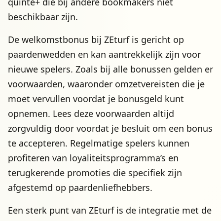
quinté+ die bij andere bookmakers niet
beschikbaar zijn.
De welkomstbonus bij ZEturf is gericht op
paardenwedden en kan aantrekkelijk zijn voor
nieuwe spelers. Zoals bij alle bonussen gelden er
voorwaarden, waaronder omzetvereisten die je
moet vervullen voordat je bonusgeld kunt
opnemen. Lees deze voorwaarden altijd
zorgvuldig door voordat je besluit om een bonus
te accepteren. Regelmatige spelers kunnen
profiteren van loyaliteitsprogramma’s en
terugkerende promoties die specifiek zijn
afgestemd op paardenliefhebbers.
Een sterk punt van ZEturf is de integratie met de