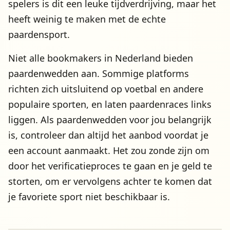
spelers is dit een leuke tijdverdrijving, maar het
heeft weinig te maken met de echte
paardensport.
Niet alle bookmakers in Nederland bieden
paardenwedden aan. Sommige platforms
richten zich uitsluitend op voetbal en andere
populaire sporten, en laten paardenraces links
liggen. Als paardenwedden voor jou belangrijk
is, controleer dan altijd het aanbod voordat je
een account aanmaakt. Het zou zonde zijn om
door het verificatieproces te gaan en je geld te
storten, om er vervolgens achter te komen dat
je favoriete sport niet beschikbaar is.