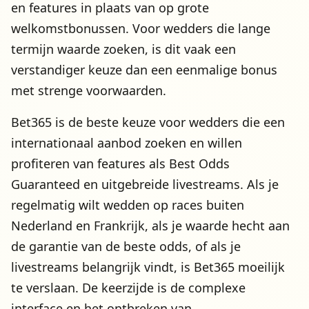
en features in plaats van op grote
welkomstbonussen. Voor wedders die lange
termijn waarde zoeken, is dit vaak een
verstandiger keuze dan een eenmalige bonus
met strenge voorwaarden.
Bet365 is de beste keuze voor wedders die een
internationaal aanbod zoeken en willen
profiteren van features als Best Odds
Guaranteed en uitgebreide livestreams. Als je
regelmatig wilt wedden op races buiten
Nederland en Frankrijk, als je waarde hecht aan
de garantie van de beste odds, of als je
livestreams belangrijk vindt, is Bet365 moeilijk
te verslaan. De keerzijde is de complexe
interface en het ontbreken van