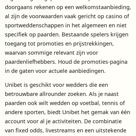
doorgaans rekenen op een welkomstaanbieding,
al zijn de voorwaarden vaak gericht op casino of
sportweddenschappen in het algemeen en niet
specifiek op paarden. Bestaande spelers krijgen
toegang tot promoties en prijstrekkingen,
waarvan sommige relevant zijn voor
paardenliefhebbers. Houd de promoties-pagina
in de gaten voor actuele aanbiedingen.
Unibet is geschikt voor wedders die een
betrouwbare allrounder zoeken. Als je naast
paarden ook wilt wedden op voetbal, tennis of
andere sporten, biedt Unibet het gemak van één
account voor al je activiteiten. De combinatie
van fixed odds, livestreams en een uitstekende