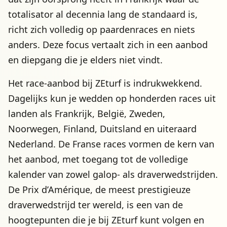
totalisator al decennia lang de standaard is,
richt zich volledig op paardenraces en niets
anders. Deze focus vertaalt zich in een aanbod
en diepgang die je elders niet vindt.
Het race-aanbod bij ZEturf is indrukwekkend.
Dagelijks kun je wedden op honderden races uit
landen als Frankrijk, België, Zweden,
Noorwegen, Finland, Duitsland en uiteraard
Nederland. De Franse races vormen de kern van
het aanbod, met toegang tot de volledige
kalender van zowel galop- als draverwedstrijden.
De Prix d’Amérique, de meest prestigieuze
draverwedstrijd ter wereld, is een van de
hoogtepunten die je bij ZEturf kunt volgen en