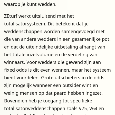
waarop je kunt wedden.
ZEturf werkt uitsluitend met het
totalisatorsysteem. Dit betekent dat je
weddenschappen worden samengevoegd met
die van andere wedders in een gezamenlijke pot,
en dat de uiteindelijke uitbetaling afhangt van
het totale inzetvolume en de verdeling van
winnaars. Voor wedders die gewend zijn aan
fixed odds is dit even wennen, maar het systeem
biedt voordelen. Grote uitschieters in de odds
zijn mogelijk wanneer een outsider wint en
weinig mensen op dat paard hebben ingezet.
Bovendien heb je toegang tot specifieke
totalisatorweddenschappen zoals V75, V64 en