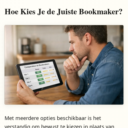
Hoe Kies Je de Juiste Bookmaker?
Met meerdere opties beschikbaar is het
verstandig om bewust te kiezen in plaats van