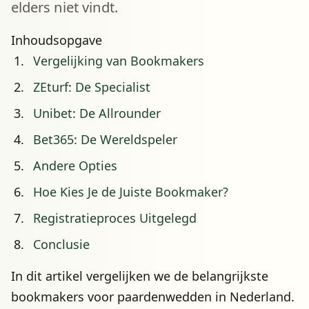
elders niet vindt.
Inhoudsopgave
Vergelijking van Bookmakers
ZEturf: De Specialist
Unibet: De Allrounder
Bet365: De Wereldspeler
Andere Opties
Hoe Kies Je de Juiste Bookmaker?
Registratieproces Uitgelegd
Conclusie
In dit artikel vergelijken we de belangrijkste
bookmakers voor paardenwedden in Nederland.