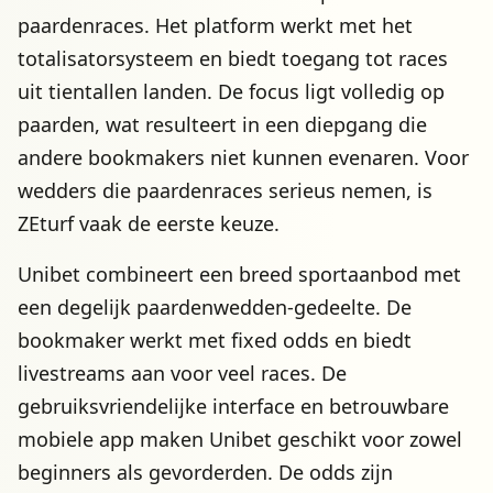
paardenraces. Het platform werkt met het
totalisatorsysteem en biedt toegang tot races
uit tientallen landen. De focus ligt volledig op
paarden, wat resulteert in een diepgang die
andere bookmakers niet kunnen evenaren. Voor
wedders die paardenraces serieus nemen, is
ZEturf vaak de eerste keuze.
Unibet combineert een breed sportaanbod met
een degelijk paardenwedden-gedeelte. De
bookmaker werkt met fixed odds en biedt
livestreams aan voor veel races. De
gebruiksvriendelijke interface en betrouwbare
mobiele app maken Unibet geschikt voor zowel
beginners als gevorderden. De odds zijn