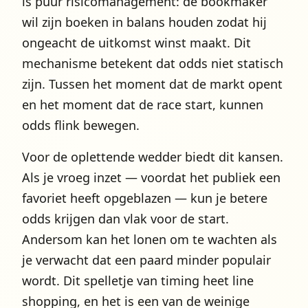
is puur risicomanagement: de bookmaker
wil zijn boeken in balans houden zodat hij
ongeacht de uitkomst winst maakt. Dit
mechanisme betekent dat odds niet statisch
zijn. Tussen het moment dat de markt opent
en het moment dat de race start, kunnen
odds flink bewegen.
Voor de oplettende wedder biedt dit kansen.
Als je vroeg inzet — voordat het publiek een
favoriet heeft opgeblazen — kun je betere
odds krijgen dan vlak voor de start.
Andersom kan het lonen om te wachten als
je verwacht dat een paard minder populair
wordt. Dit spelletje van timing heet line
shopping, en het is een van de weinige