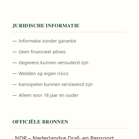
JURIDISCHE INFORMATIE
Informatie zonder garantie
Geen financieel advies
Gegevens kunnen verouderd zijn
Wedden op eigen risico
Kansspelen kunnen verslavend zijn
Alleen voor 18 jaar en ouder
OFFICIËLE BRONNEN
NDR – Nederlandse Draf- en Rensport