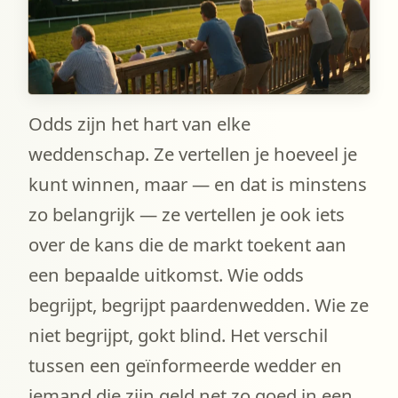
Odds zijn het hart van elke
weddenschap. Ze vertellen je hoeveel je
kunt winnen, maar — en dat is minstens
zo belangrijk — ze vertellen je ook iets
over de kans die de markt toekent aan
een bepaalde uitkomst. Wie odds
begrijpt, begrijpt paardenwedden. Wie ze
niet begrijpt, gokt blind. Het verschil
tussen een geïnformeerde wedder en
iemand die zijn geld net zo goed in een