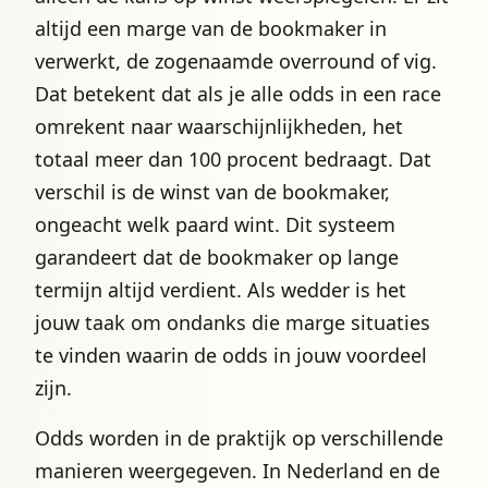
altijd een marge van de bookmaker in
verwerkt, de zogenaamde overround of vig.
Dat betekent dat als je alle odds in een race
omrekent naar waarschijnlijkheden, het
totaal meer dan 100 procent bedraagt. Dat
verschil is de winst van de bookmaker,
ongeacht welk paard wint. Dit systeem
garandeert dat de bookmaker op lange
termijn altijd verdient. Als wedder is het
jouw taak om ondanks die marge situaties
te vinden waarin de odds in jouw voordeel
zijn.
Odds worden in de praktijk op verschillende
manieren weergegeven. In Nederland en de