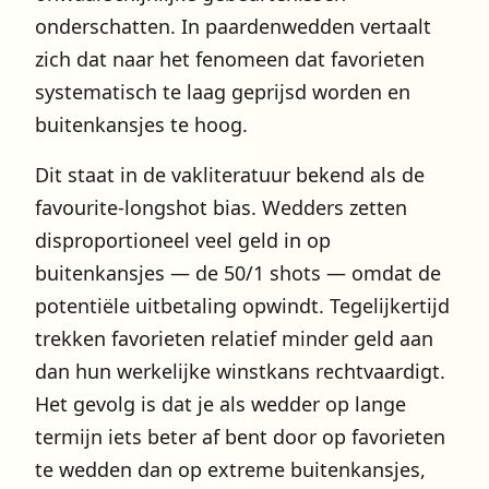
onderschatten. In paardenwedden vertaalt
zich dat naar het fenomeen dat favorieten
systematisch te laag geprijsd worden en
buitenkansjes te hoog.
Dit staat in de vakliteratuur bekend als de
favourite-longshot bias. Wedders zetten
disproportioneel veel geld in op
buitenkansjes — de 50/1 shots — omdat de
potentiële uitbetaling opwindt. Tegelijkertijd
trekken favorieten relatief minder geld aan
dan hun werkelijke winstkans rechtvaardigt.
Het gevolg is dat je als wedder op lange
termijn iets beter af bent door op favorieten
te wedden dan op extreme buitenkansjes,