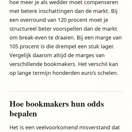
hoe meer je als wedder moet compenseren
met betere inschattingen dan de markt. Bij
een overround van 120 procent moet je
structureel beter voorspellen dan de markt
om break-even te draaien. Bij een marge van
105 procent is die drempel een stuk lager.
Vergelijk daarom altijd de marges van
verschillende bookmakers. Het verschil kan
op lange termijn honderden euro’s schelen.
Hoe bookmakers hun odds
bepalen
Het is een veelvoorkomend misverstand dat