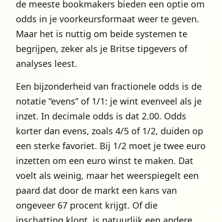
de meeste bookmakers bieden een optie om
odds in je voorkeursformaat weer te geven.
Maar het is nuttig om beide systemen te
begrijpen, zeker als je Britse tipgevers of
analyses leest.
Een bijzonderheid van fractionele odds is de
notatie “evens” of 1/1: je wint evenveel als je
inzet. In decimale odds is dat 2.00. Odds
korter dan evens, zoals 4/5 of 1/2, duiden op
een sterke favoriet. Bij 1/2 moet je twee euro
inzetten om een euro winst te maken. Dat
voelt als weinig, maar het weerspiegelt een
paard dat door de markt een kans van
ongeveer 67 procent krijgt. Of die
inschatting klopt, is natuurlijk een andere