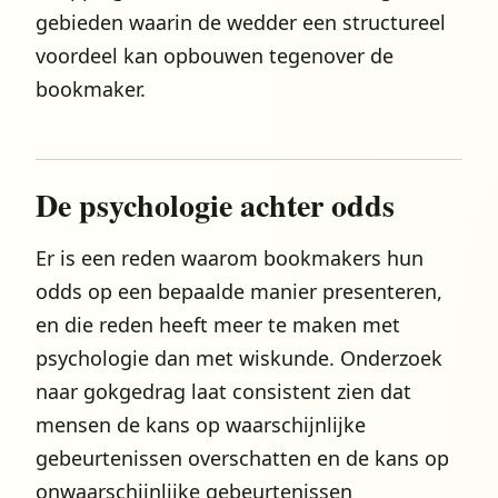
gebieden waarin de wedder een structureel
voordeel kan opbouwen tegenover de
bookmaker.
De psychologie achter odds
Er is een reden waarom bookmakers hun
odds op een bepaalde manier presenteren,
en die reden heeft meer te maken met
psychologie dan met wiskunde. Onderzoek
naar gokgedrag laat consistent zien dat
mensen de kans op waarschijnlijke
gebeurtenissen overschatten en de kans op
onwaarschijnlijke gebeurtenissen